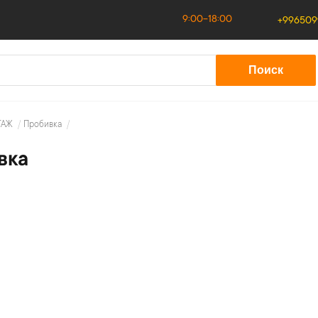
9:00-18:00
+99650
Поиск
ТАЖ
Пробивка
вка