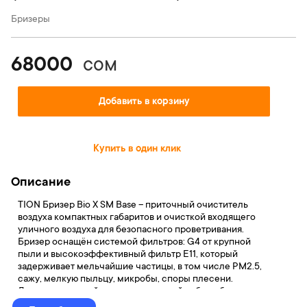
Бризеры
68000
сом
Добавить в корзину
Купить в один клик
Описание
TION Бризер Bio X SM Base – приточный очиститель
воздуха компактных габаритов и очисткой входящего
уличного воздуха для безопасного проветривания.
Бризер оснащён системой фильтров: G4 от крупной
пыли и высокоэффективный фильтр E11, который
задерживает мельчайшие частицы, в том числе PM2.5,
сажу, мелкую пыльцу, микробы, споры плесени.
Доступна настройка автоматической работы бризера по
показаниям встроенных датчиков в мобильном