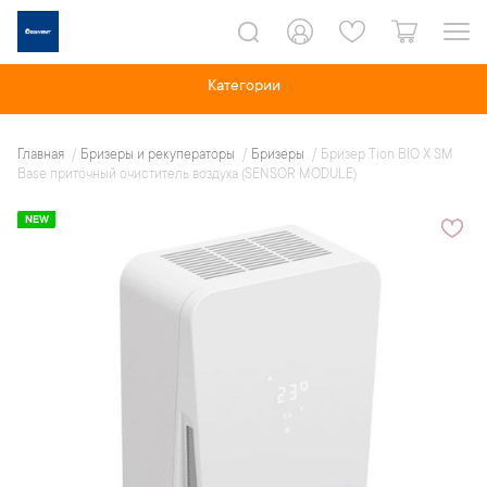
Категории
Главная
Бризеры и рекуператоры
Бризеры
Бризер Tion BIO X SM
Base приточный очиститель воздуха (SENSOR MODULE)
NEW